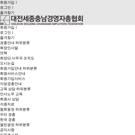
회원가입
ㅣ
로그인
ㅣ
즐겨찾기
회원가입
ㅣ
로그인
ㅣ
즐겨찾기
경총안내
하위분류
회장인사말
연혁
회장단.사무국 조직도
오시는길
회원가입안내
하위분류
회원서비스안내
회원가입서비스
지방경총안내
교육.상담
하위분류
인사노무 교육
회원사 상담
각종자료
협회동정
하위분류
우리 경총
한국 경총
열린광장
하위분류
공지사항