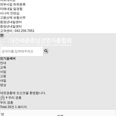
자유게시판
외부사업
하위분류
미래내일 일경험
시니어 인턴십
고용산재 보험사무
중장년내일센터
중장년내일센터
고객센터 : 042.256.7051
인기검색어
안내
교육
사업
고용
내일
영상
.
대전경총
에 오신것을 환영합니다.
우리 경총
우리 경총
Total 28건
1 페이지
번